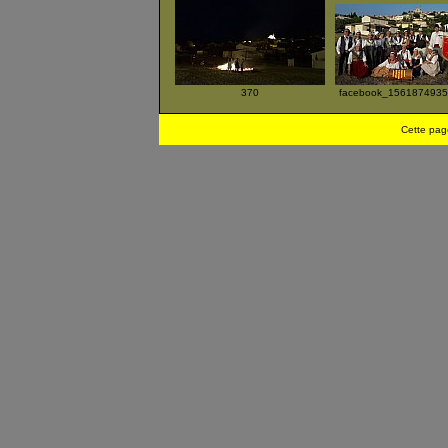
370
facebook_1561874935
Cette pag